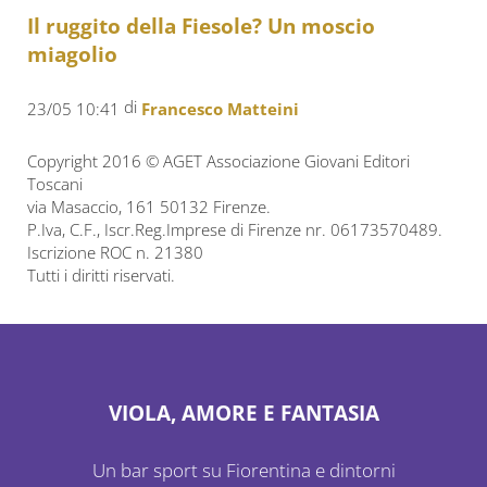
Il ruggito della Fiesole? Un moscio
miagolio
di
23/05 10:41
Francesco Matteini
Copyright 2016 © AGET Associazione Giovani Editori
Toscani
via Masaccio, 161 50132 Firenze.
P.Iva, C.F., Iscr.Reg.Imprese di Firenze nr. 06173570489.
Iscrizione ROC n. 21380
Tutti i diritti riservati.
VIOLA, AMORE E FANTASIA
Un bar sport su Fiorentina e dintorni