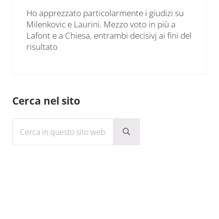
Ho apprezzato particolarmente i giudizi su
Milenkovic e Laurini. Mezzo voto in più a
Lafont e a Chiesa, entrambi decisivj ai fini del
risultato
Sidebar
Cerca nel sito
Cerca in questo sito web
Submit search