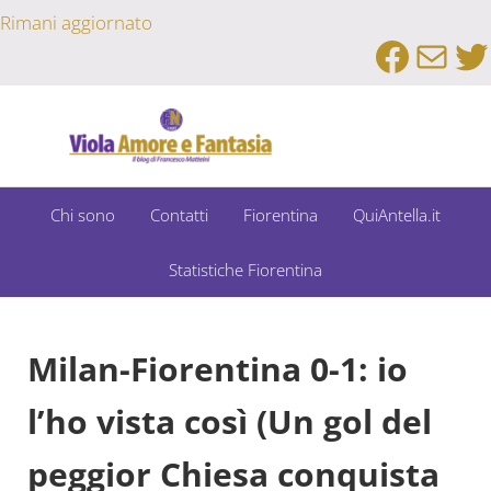
Passa al contenuto principale
Skip to after header navigation
Skip to site footer
Rimani aggiornato
Faceb
Emai
Tw
Un Bar Sport su Fiorentina e Dintorni
Viola Amore e Fantasia
Chi sono
Contatti
Fiorentina
QuiAntella.it
Statistiche Fiorentina
Milan-Fiorentina 0-1: io
l’ho vista così (Un gol del
peggior Chiesa conquista