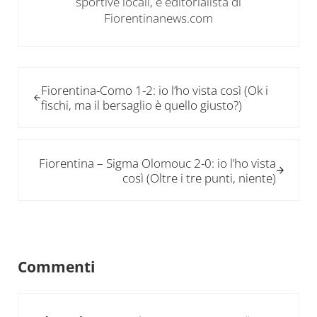
sportive locali, è editorialista di
Fiorentinanews.com
Post precedente:
Fiorentina-Como 1-2: io l’ho vista così (Ok i
fischi, ma il bersaglio è quello giusto?)
Post successivo:
Fiorentina – Sigma Olomouc 2-0: io l’ho vista
così (Oltre i tre punti, niente)
Interazioni del lettore
Commenti