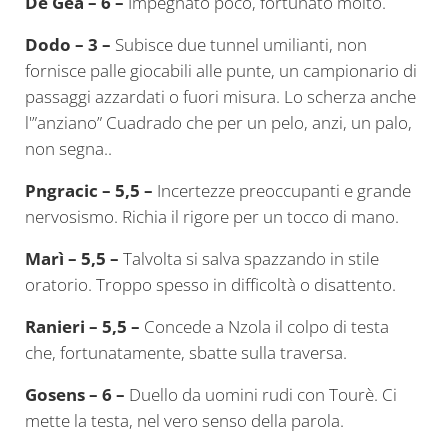
De Gea – 6 –
Impegnato poco, fortunato molto.
Dodo – 3 –
Subisce due tunnel umilianti, non
fornisce palle giocabili alle punte, un campionario di
passaggi azzardati o fuori misura. Lo scherza anche
l'”anziano” Cuadrado che per un pelo, anzi, un palo,
non segna..
Pngracic – 5,5 –
Incertezze preoccupanti e grande
nervosismo. Richia il rigore per un tocco di mano.
Marì – 5,5 –
Talvolta si salva spazzando in stile
oratorio. Troppo spesso in difficoltà o disattento.
Ranieri – 5,5 –
Concede a Nzola il colpo di testa
che, fortunatamente, sbatte sulla traversa.
Gosens – 6 –
Duello da uomini rudi con Tourè. Ci
mette la testa, nel vero senso della parola.