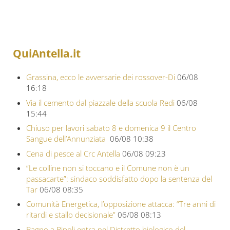
QuiAntella.it
Grassina, ecco le avversarie dei rossover-Di
06/08
16:18
Via il cemento dal piazzale della scuola Redi
06/08
15:44
Chiuso per lavori sabato 8 e domenica 9 il Centro
Sangue dell’Annunziata
06/08 10:38
Cena di pesce al Crc Antella
06/08 09:23
“Le colline non si toccano e il Comune non è un
passacarte”: sindaco soddisfatto dopo la sentenza del
Tar
06/08 08:35
Comunità Energetica, l’opposizione attacca: “Tre anni di
ritardi e stallo decisionale”
06/08 08:13
Bagno a Ripoli entra nel Distretto biologico del