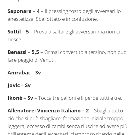
Saponara
–
4
– Il pressing tosto degli avversari lo
anestetizza. Sballottato e in confusione.
Sottil
–
5
– Prova a saltare gli avversari ma non ci
riesce.
Benassi
–
5,5
– Ormai convertito a terzino, non può
fare peggio di Venuti.
Amrabat
–
Sv
Jovic
–
Sv
Ikonè – Sv
– Tocca tre palloni e li perde tutti e tre.
Allenatore: Vincenzo Italiano
– 2
– Sbaglia tutto
ciò che si può sbagliare: formazione iniziale troppo
leggera, eccesso di cambi senza riuscire ad avere più
brillantezza degli avversari, clamoroso ritardo nelle