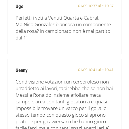
01/09 10:37 alle 10:37
Ugo
Perfetti i voti a Venuti Quarta e Cabral.
Ma Nico Gonzalez è ancora un componente
della rosa? In campionato non è mai partito
dal 1′
01/09 10:41 alle 10:41
Genny
Condivisione votazioni,un cerebroleso non
un’addetto ai lavori,capirebbe che se non hai
Messi e Ronaldo insieme affollare meta
campo e area con tanti giocatori a e’ quasi
impossibile trovare un varco per il gol,allo
stesso tempo con questo gioco si aprono
praterie per gli avversari che hanno gioco
facile farci male con tanti spazi aperti.ieri e’