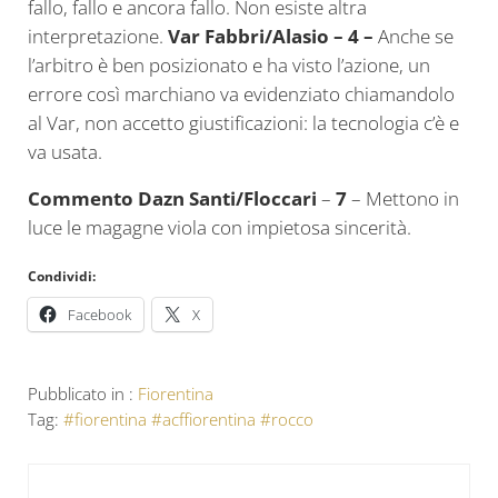
fallo, fallo e ancora fallo. Non esiste altra
interpretazione.
Var Fabbri/Alasio – 4 –
Anche se
l’arbitro è ben posizionato e ha visto l’azione, un
errore così marchiano va evidenziato chiamandolo
al Var, non accetto giustificazioni: la tecnologia c’è e
va usata.
Commento Dazn Santi/Floccari
–
7
– Mettono in
luce le magagne viola con impietosa sincerità.
Condividi:
Facebook
X
Pubblicato in :
Fiorentina
Tag:
#fiorentina #acffiorentina #rocco