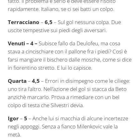
fatto. Il problema è serio e deve essere risolto
rapidamente. Italiano, se ci sei batti un colpo.
Terracciano
–
6,5
– Sul gol nessuna colpa. Due
uscite tempestive sui piedi degli avversari.
Venuti – 4 –
Subisce fallo da Deulofeu, ma cosa
stava a cincischiare con il pallone fra i piedi? Così è
farsi mangiare il bischero dalle mosche, come si dice
in fiorentino stretto. E lui lo capisce.
Quarta
–
4,5
– Errori in disimpegno come le ciliege:
uno tira l’altro. Nell’azione del gol si stacca da Beto
anzichè marcarlo. Prova a rimediare con un bel
colpo di testa che Silvestri devia.
Igor
–
5
– Anche lui si macchia di alcune incertezze
negli appoggi. Senza a fianco Milenkovic vale la
metà.