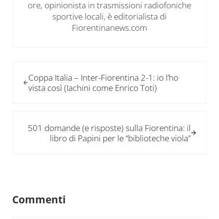
ore, opinionista in trasmissioni radiofoniche
sportive locali, è editorialista di
Fiorentinanews.com
Post precedente:
Coppa Italia – Inter-Fiorentina 2-1: io l’ho
vista così (Iachini come Enrico Toti)
Post successivo:
501 domande (e risposte) sulla Fiorentina: il
libro di Papini per le “biblioteche viola”
Interazioni del lettore
Commenti