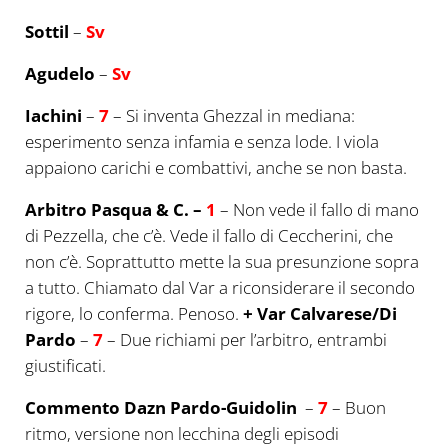
Sottil
–
Sv
Agudelo
–
Sv
Iachini
–
7
– Si inventa Ghezzal in mediana:
esperimento senza infamia e senza lode. I viola
appaiono carichi e combattivi, anche se non basta.
Arbitro Pasqua & C. –
1
– Non vede il fallo di mano
di Pezzella, che c’è. Vede il fallo di Ceccherini, che
non c’è. Soprattutto mette la sua presunzione sopra
a tutto. Chiamato dal Var a riconsiderare il secondo
rigore, lo conferma. Penoso.
+ Var Calvarese/Di
Pardo
–
7
– Due richiami per l’arbitro, entrambi
giustificati.
Commento Dazn Pardo-Guidolin
–
7
– Buon
ritmo, versione non lecchina degli episodi