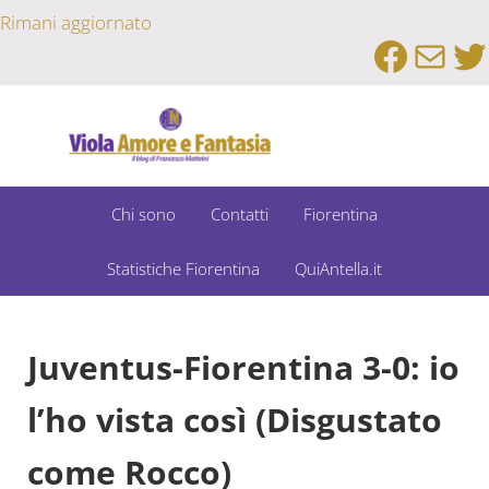
Passa al contenuto principale
Skip to after header navigation
Skip to site footer
Rimani aggiornato
Faceb
Emai
Tw
Un Bar Sport su Fiorentina e Dintorni
Viola Amore e Fantasia
Chi sono
Contatti
Fiorentina
Statistiche Fiorentina
QuiAntella.it
Juventus-Fiorentina 3-0: io
l’ho vista così (Disgustato
come Rocco)