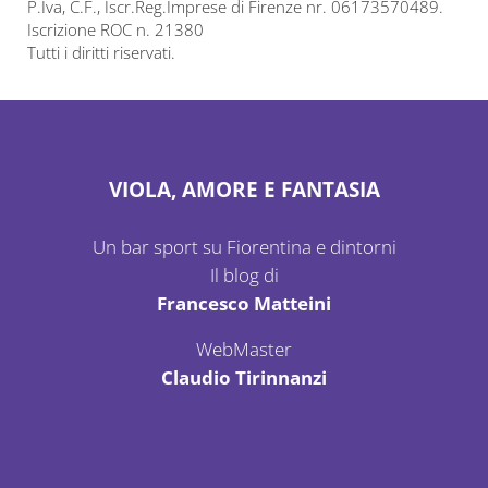
P.Iva, C.F., Iscr.Reg.Imprese di Firenze nr. 06173570489.
Iscrizione ROC n. 21380
Tutti i diritti riservati.
VIOLA, AMORE E FANTASIA
Un bar sport su Fiorentina e dintorni
Il blog di
Francesco Matteini
WebMaster
Claudio Tirinnanzi