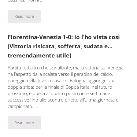
Read more
Salernitana-Fiorentina 2-1: io l’ho vista così (Vergognosa, inde
Fiorentina-Venezia 1-0: io l’ho vista così
(Vittoria risicata, sofferta, sudata e…
tremendamente utile)
Partita tutt’altro che scintillante, ma la vittoria sul Venezia
ha l’aspetto dalla scalata verso il paradiso del calcio. Il
pareggio della Juve in casa col Bologna aggiunge una
doppia sfida: per la finale di Coppa Italia, nel futuro
prossimo, e quella al quarto posto nelle settimane
successive fino allo scontro diretto all’ultma giornata di
campionato. …
Read more
Fiorentina-Venezia 1-0: io l’ho vista così (Vittoria risicata, soff