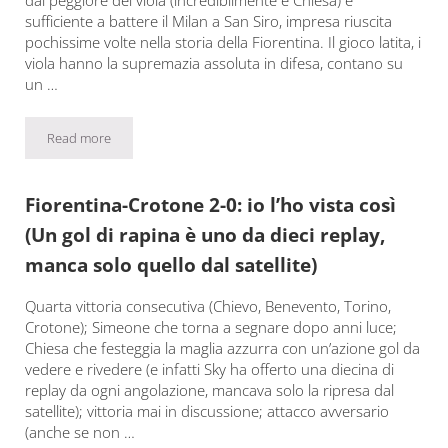
sufficiente a battere il Milan a San Siro, impresa riuscita
pochissime volte nella storia della Fiorentina. Il gioco latita, i
viola hanno la supremazia assoluta in difesa, contano su
un …
Read more
Milan-Fiorentina 0-1: io l’ho vista così (Un gol del peggior Chiesa 
Fiorentina-Crotone 2-0: io l’ho vista così
(Un gol di rapina è uno da dieci replay,
manca solo quello dal satellite)
Quarta vittoria consecutiva (Chievo, Benevento, Torino,
Crotone); Simeone che torna a segnare dopo anni luce;
Chiesa che festeggia la maglia azzurra con un’azione gol da
vedere e rivedere (e infatti Sky ha offerto una diecina di
replay da ogni angolazione, mancava solo la ripresa dal
satellite); vittoria mai in discussione; attacco avversario
(anche se non …