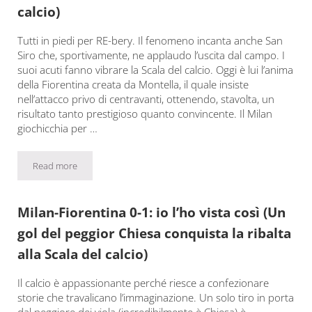
calcio)
Tutti in piedi per RE-bery. Il fenomeno incanta anche San
Siro che, sportivamente, ne applaudo l’uscita dal campo. I
suoi acuti fanno vibrare la Scala del calcio. Oggi è lui l’anima
della Fiorentina creata da Montella, il quale insiste
nell’attacco privo di centravanti, ottenendo, stavolta, un
risultato tanto prestigioso quanto convincente. Il Milan
giochicchia per …
Read more
Milan-Fiorentina 1-3: io l’ho vista così (Gli acuti di RE-bery incant
Milan-Fiorentina 0-1: io l’ho vista così (Un
gol del peggior Chiesa conquista la ribalta
alla Scala del calcio)
Il calcio è appassionante perché riesce a confezionare
storie che travalicano l’immaginazione. Un solo tiro in porta
dal peggiore dei viola (incredibilmente è Chiesa) è