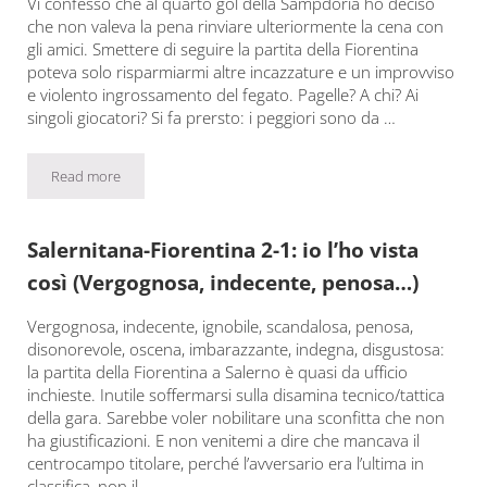
Vi confesso che al quarto gol della Sampdoria ho deciso
che non valeva la pena rinviare ulteriormente la cena con
gli amici. Smettere di seguire la partita della Fiorentina
poteva solo risparmiarmi altre incazzature e un improvviso
e violento ingrossamento del fegato. Pagelle? A chi? Ai
singoli giocatori? Si fa prersto: i peggiori sono da …
Read more
Sampdoria-Fiorentina 4-1: io l’ho vista così (avrei fatto meglio a
Salernitana-Fiorentina 2-1: io l’ho vista
così (Vergognosa, indecente, penosa…)
Vergognosa, indecente, ignobile, scandalosa, penosa,
disonorevole, oscena, imbarazzante, indegna, disgustosa:
la partita della Fiorentina a Salerno è quasi da ufficio
inchieste. Inutile soffermarsi sulla disamina tecnico/tattica
della gara. Sarebbe voler nobilitare una sconfitta che non
ha giustificazioni. E non venitemi a dire che mancava il
centrocampo titolare, perché l’avversario era l’ultima in
classifica, non il …