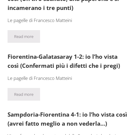
incamerano i tre punti)
Le pagelle di Francesco Matteini
Read more
Fiorentina-Cremonese 3-2: io l’ho vista così (Un tiro sballato, u
Fiorentina-Galatasaray 1-2: io l’ho vista
così (Confermati più i difetti che i pregi)
Le pagelle di Francesco Matteini
Read more
Fiorentina-Galatasaray 1-2: io l’ho vista così (Confermati più i dife
Sampdoria-Fiorentina 4-1: io l’ho vista così
(avrei fatto meglio a non vederla…)